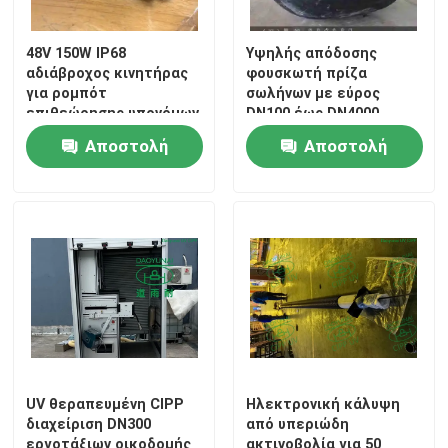
48V 150W IP68
Υψηλής απόδοσης
Γύρος εργοστασίων
αδιάβροχος κινητήρας
φουσκωτή πρίζα
για ρομπότ
σωλήνων με εύρος
επιθεώρησης υπονόμων
DN100 έως DN4000
Ποιοτικός έλεγχος
Αποστολή
Αποστολή
Μας ελάτε σε επαφή με
ερώτησης
ερώτησης
Ειδήσεις
Ζητήστε ένα απόσπασμα
UV εξοπλισμός CIPP
UV θεραπευμένη CIPP
Ηλεκτρονική κάλυψη
διαχείριση DN300
από υπεριώδη
UV θεραπευμένο CIPP
εργοτάξιων οικοδομής
ακτινοβολία για 50