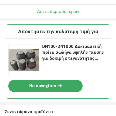
Δείτε περισσότερων
Αποκτήστε την καλύτερη τιμή για
DN100-DN1000 Δοκιμαστική
υποβολή
πρίζα σωλήνα υψηλής πίεσης
για δοκιμή στεγανότητας
αποχέτευσης Μέγιστη πίεση
6bar Περιοχή DN100-DN1000
Να συνεχίσει
Συνιστώμενα προϊόντα