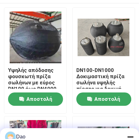
Υψηλής απόδοσης
DN100-DN1000
φουσκωτή πρίζα
Δοκιμαστική πρίζα
σωλήνων με εύρος
σωλήνα υψηλής
DN100 έως DN4000
πίεσης για δοκιμή
στεγανότητας
Σπίτι
Αποστολή
Αποστολή
αποχέτευσης
Μέγιστη πίεση 6bar
ερώτησης
ερώτησης
Περιοχή DN100-
Προϊόντα
DN1000
Dao
Περίπου εμείς