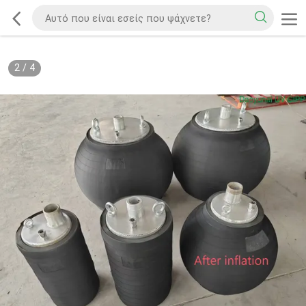
3
/
4