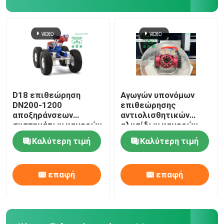
Κατάρτιση τεχνολογίας Trenchless
Συσκευαστής σωλήνων
Καθαρίζοντας ακροφύσιο προβολών ύδατος
D18 επιθεώρηση
Αγωγών υπονόμων
DN200-1200
επιθεώρησης
αποξηράνσεων
αντιολισθητικών
Ενοίκιο εξοπλισμού Trenchless
συστημάτων καμερών
αλυσίδων καμερών
υπονόμων
μικρός σωλήνας
Καλύτερη τιμή
Καλύτερη τιμή
αντιολισθητικών
DN200-400 CCTV
Πυροβολητέος πλέκτης σωλήνων
αλυσίδων
συστημάτων μίνι
σωληνώσεων CCTV
επαφή
επαφή
Αντλίες αποχέτευσης