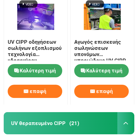
UV CIPP οδηγήσεων
Αγωγός επισκευής
σωλήνων εξοπλισμού
σωληνώσεων
τεχνολογία
υπονόμων
υδραργύρου
υπεριώδους UV CIPP
συστημάτων
εξοπλισμού υπόγειος
Καλύτερη τιμή
Καλύτερη τιμή
Trenchless πυρήνων
θεραπείας ελαφριά
διπλή
επαφή
επαφή
Σπίτι
Προϊόντα
UV θεραπευμένο CIPP
(21)
Περίπου εμείς