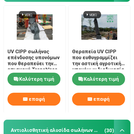
UV επένδυση CIPP
Αντιολισθητική αλυσίδα σωλήνων CCTV
UV CIPP σωλήνας
Θεραπεία UV CIPP
Κάμερα Πολωνού υπονόμων
επένδυσης υπονόμων
που ευθυγραμμίζει
που θεραπεύει την
την αστική αγροτική
επισκευή Trenchless
υπονόμων διαδικασία
Αντιστροφή νερού CIPP
στα δίκτυα σωλήνων
επένδυσης σωλήνων
Καλύτερη τιμή
Καλύτερη τιμή
λυμάτων όμβριων
σωλήνων
υδάτων
θεραπευμένη
Επισκευή μπαλωμάτων CIPP
επισκευή σε ισχύ
επαφή
επαφή
Επισκευή υπονόμων Trenchless
Κατασκευή σωληνώσεων Trenchless
Αντιολισθητική αλυσίδα σωλήνων CCTV
(30)