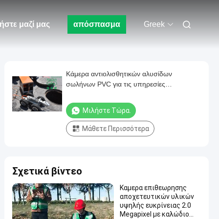
ήστε μαζί μας
απόσπασμα
Greek
Κάμερα αντιολισθητικών αλυσίδων
σωλήνων PVC για τις υπηρεσίες
επιχειρήσεων επιθεώρησης υπονόμων
CCTV πώλησης
Μιλήστε Τώρα.
Μάθετε Περισσότερα
Σχετικά βίντεο
Καμερα επιθεωρησης
αποχετευτικών υλικών
υψηλής ευκρίνειας 2.0
Megapixel με καλώδιο