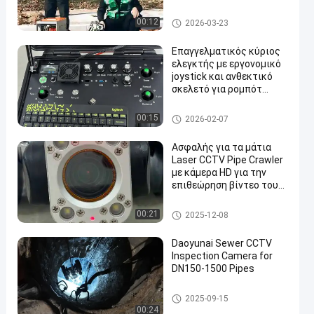
130 έως 500 m για
σύστημα επιθεώρησης
Αντιολισθητική αλυσίδα σω
00:12
2026-03-23
αγωγών DN150-1500
λήνων CCTV
Επαγγελματικός κύριος
ελεγκτής με εργονομικό
joystick και ανθεκτικό
σκελετό για ρομπότ
επιθεώρησης αγωγών
που διαθέτουν οθόνη
Αντιολισθητική αλυσίδα σω
00:15
2026-02-07
αναγνώρισης με ηλιακό
λήνων CCTV
φως
Ασφαλής για τα μάτια
Laser CCTV Pipe Crawler
με κάμερα HD για την
επιθεώρηση βίντεο του
σωλήνα
Αντιολισθητική αλυσίδα σω
00:21
2025-12-08
λήνων CCTV
Daoyunai Sewer CCTV
Inspection Camera for
DN150-1500 Pipes
Αντιολισθητική αλυσίδα σω
2025-09-15
λήνων CCTV
00:24