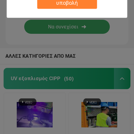
υποβολή
Κατάρτιση τεχνολογίας Trenchless
Συσκευαστής σωλήνων
Καθαρίζοντας ακροφύσιο προβολών ύδατος
ΑΛΛΕΣ ΚΑΤΗΓΟΡΙΕΣ ΑΠΟ ΜΑΣ
Ενοίκιο εξοπλισμού Trenchless
UV εξοπλισμός CIPP
(50)
Πυροβολητέος πλέκτης σωλήνων
Αντλίες αποχέτευσης