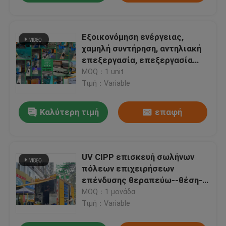
Εξοικονόμηση ενέργειας,
χαμηλή συντήρηση, αντηλιακή
επεξεργασία, επεξεργασία
σωλήνων με υψηλά
MOQ：1 unit
ολοκληρωμένο σχεδιασμό
Τιμή：Variable
Καλύτερη τιμή
επαφή
UV CIPP επισκευή σωλήνων
πόλεων επιχειρήσεων
επένδυσης θεραπεύω--θέση-
σωλήνων χωρίς σκάψιμο
MOQ：1 μονάδα
Τιμή：Variable