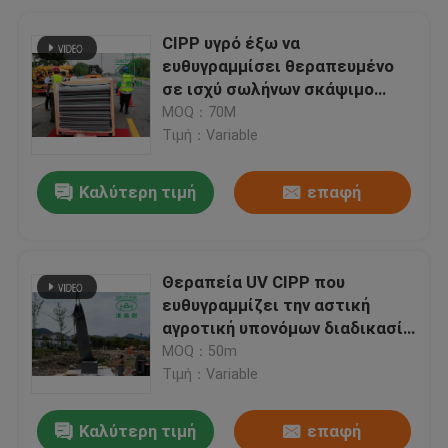
CIPP υγρό έξω να
ευθυγραμμίσει θεραπευμένο
σε ισχύ σωλήνων σκάψιμο
επισκευής W/O σωλήνων
MOQ：70M
πόλεων διαδικασίας διεθνές
Τιμή：Variable
Καλύτερη τιμή
επαφή
Θεραπεία UV CIPP που
ευθυγραμμίζει την αστική
αγροτική υπονόμων διαδικασία
επένδυσης σωλήνων σωλήνων
MOQ：50m
θεραπευμένη επισκευή σε ισχύ
Τιμή：Variable
Καλύτερη τιμή
επαφή