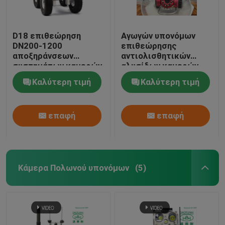
D18 επιθεώρηση
Αγωγών υπονόμων
DN200-1200
επιθεώρησης
αποξηράνσεων
αντιολισθητικών
συστημάτων καμερών
αλυσίδων καμερών
υπονόμων
μικρός σωλήνας
Καλύτερη τιμή
Καλύτερη τιμή
αντιολισθητικών
DN200-400 CCTV
αλυσίδων
συστημάτων μίνι
σωληνώσεων CCTV
επαφή
επαφή
Κάμερα Πολωνού υπονόμων
(5)