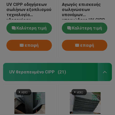
UV CIPP οδηγήσεων
Αγωγός επισκευής
σωλήνων εξοπλισμού
σωληνώσεων
τεχνολογία
υπονόμων
υδραργύρου
υπεριώδους UV CIPP
συστημάτων
εξοπλισμού υπόγειος
Καλύτερη τιμή
Καλύτερη τιμή
Trenchless πυρήνων
θεραπείας ελαφριά
διπλή
επαφή
επαφή
UV θεραπευμένο CIPP
(21)