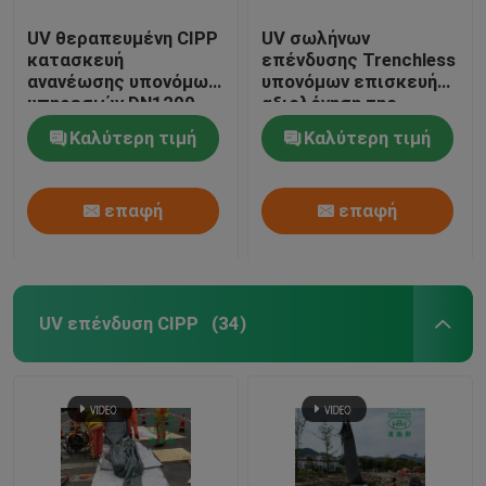
UV θεραπευμένη CIPP
UV σωλήνων
κατασκευή
επένδυσης Trenchless
ανανέωσης υπονόμων
υπονόμων επισκευής
υπηρεσιών DN1200
αξιολόγηση της
θεραπεύω--θέση-
συντήρησης
Καλύτερη τιμή
Καλύτερη τιμή
σωλήνων
σωληνώσεων
υπηρεσιών δημοτική
επαφή
επαφή
UV επένδυση CIPP
(34)