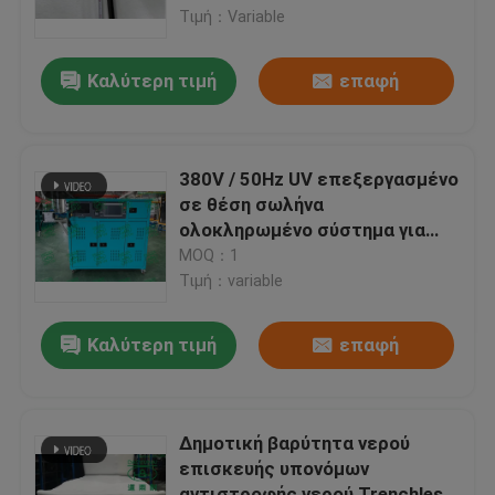
μηχανών εξοπλισμού
Τιμή：Variable
Γύρος εργοστασίων
Καλύτερη τιμή
επαφή
Ποιοτικός έλεγχος
380V / 50Hz UV επεξεργασμένο
Μας ελάτε σε επαφή με
σε θέση σωλήνα
ολοκληρωμένο σύστημα για
LED και μπαλκόνια υδραργύρου
MOQ：1
Ειδήσεις
Τιμή：variable
Ζητήστε ένα απόσπασμα
Καλύτερη τιμή
επαφή
UV εξοπλισμός CIPP
Δημοτική βαρύτητα νερού
επισκευής υπονόμων
UV θεραπευμένο CIPP
αντιστροφής νερού Trenchless