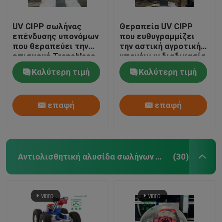
UV CIPP σωλήνας
Θεραπεία UV CIPP
επένδυσης υπονόμων
που ευθυγραμμίζει
που θεραπεύει την
την αστική αγροτική
επισκευή Trenchless
υπονόμων διαδικασία
στα δίκτυα σωλήνων
επένδυσης σωλήνων
Καλύτερη τιμή
Καλύτερη τιμή
λυμάτων όμβριων
σωλήνων
υδάτων
θεραπευμένη
επισκευή σε ισχύ
επαφή
επαφή
Αντιολισθητική αλυσίδα σωλήνων CCTV
(30)