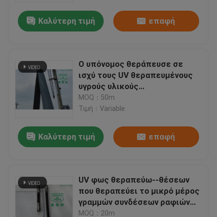
Καλύτερη τιμή
επαφή
Ο υπόνομος θεράπευσε σε
ισχύ τους UV θεραπευμένους
υγρούς υλικούς
ακατέργαστους αναδόχους
MOQ：50m
σκαφών της γραμμής CIPP
Τιμή：Variable
υπόγεια κανένα σκάψιμο
Καλύτερη τιμή
επαφή
Σπίτι
UV φως θεραπεύω--θέσεων
Προϊόντα
που θεραπεύει το μικρό μέρος
γραμμών συνδέσεων ραφιών
λαμπτήρων προβολέων
Περίπου εμείς
MOQ：20m