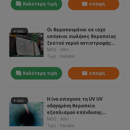
Καλύτερη τιμή
επαφή
Οι θεραπευμένοι σε ισχύ
υπόγειοι σωλήνες θεραπείας
ζεστού νερού αντιστροφής
νερού σωλήνων CIPP
MOQ：68m
επισκευάζουν το ΚΑΝΈΝΑ
Τιμή：Variable
σκάβουν
Καλύτερη τιμή
επαφή
Η ίνα ενίσχυσε τη UV UV
οδηγημένη θεραπεία
εξοπλισμού επένδυσης
σωλήνων CIPP θεραπευμένη
MOQ：60m
επένδυση σε ισχύ
Τιμή：Variable