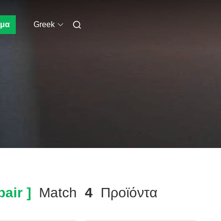
μα
Greek
air ]
Match
4
Προϊόντα