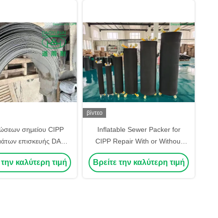
βίντεο
ώσεων σημείου CIPP
Inflatable Sewer Packer for
άτων επισκευής DAO
CIPP Repair With or Without
δωτου κλειδαριά που
Bypass
 την καλύτερη τιμή
Βρείτε την καλύτερη τιμή
οτιμάται γρήγορη