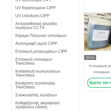
UV θεραπευμένο CIPP
UV επένδυση CIPP
Αντιολισθητική αλυσίδα
σωλήνων CCTV
Κάμερα Πολωνού υπονόμων
Αντιστροφή νερού CIPP
Επισκευή μπαλωμάτων CIPP
βίντεο
Επισκευή υπονόμων
Trenchless
Η επισκευή σ
Κατασκευή σωληνώσεων
υπονόμων 
Trenchless
υπόγεια κα
Βρείτε την 
Κατάρτιση τεχνολογίας
επισκευή
Trenchless
φίμπεργκ
Συσκευαστής σωλήνων
Καθαρίζοντας ακροφύσιο
προβολών ύδατος