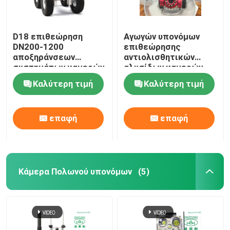
D18 επιθεώρηση
Αγωγών υπονόμων
DN200-1200
επιθεώρησης
αποξηράνσεων
αντιολισθητικών
συστημάτων καμερών
αλυσίδων καμερών
υπονόμων
μικρός σωλήνας
Καλύτερη τιμή
Καλύτερη τιμή
αντιολισθητικών
DN200-400 CCTV
αλυσίδων
συστημάτων μίνι
σωληνώσεων CCTV
επαφή
επαφή
Κάμερα Πολωνού υπονόμων
(5)