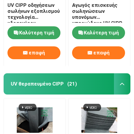
UV CIPP οδηγήσεων
Αγωγός επισκευής
σωλήνων εξοπλισμού
σωληνώσεων
τεχνολογία
υπονόμων
υδραργύρου
υπεριώδους UV CIPP
συστημάτων
εξοπλισμού υπόγειος
Καλύτερη τιμή
Καλύτερη τιμή
Trenchless πυρήνων
θεραπείας ελαφριά
διπλή
επαφή
επαφή
UV θεραπευμένο CIPP
(21)