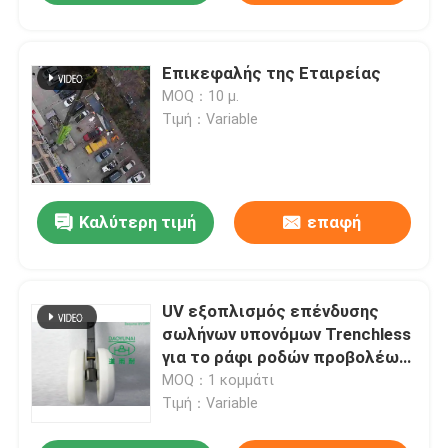
Επικεφαλής της Εταιρείας
MOQ：10 μ.
Τιμή：Variable
Καλύτερη τιμή
επαφή
UV εξοπλισμός επένδυσης
σωλήνων υπονόμων Trenchless
για το ράφι ροδών προβολέων
πώλησης
MOQ：1 κομμάτι
Τιμή：Variable