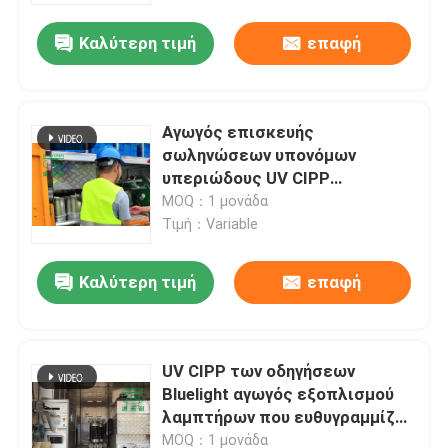
Καλύτερη τιμή
επαφή
Αγωγός επισκευής
σωληνώσεων υπονόμων
υπεριώδους UV CIPP
εξοπλισμού υπόγειος
MOQ：1 μονάδα
Τιμή：Variable
Καλύτερη τιμή
επαφή
Σπίτι
UV CIPP των οδηγήσεων
Προϊόντα
Bluelight αγωγός εξοπλισμού
λαμπτήρων που ευθυγραμμίζει
τον υπόγειο υπόνομο
Περίπου εμείς
MOQ：1 μονάδα