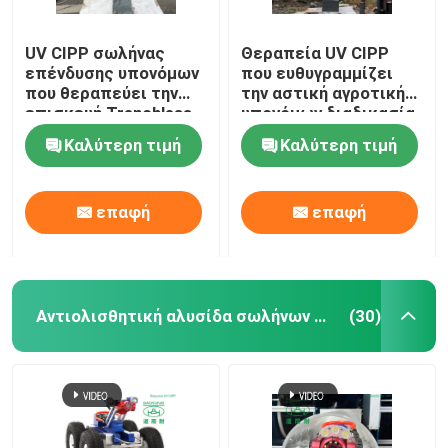
UV CIPP σωλήνας
Θεραπεία UV CIPP
επένδυσης υπονόμων
που ευθυγραμμίζει
που θεραπεύει την
την αστική αγροτική
επισκευή Trenchless
υπονόμων διαδικασία
στα δίκτυα σωλήνων
επένδυσης σωλήνων
Καλύτερη τιμή
Καλύτερη τιμή
λυμάτων όμβριων
σωλήνων
υδάτων
θεραπευμένη
επισκευή σε ισχύ
επαφή
επαφή
Αντιολισθητική αλυσίδα σωλήνων CCTV
(30)