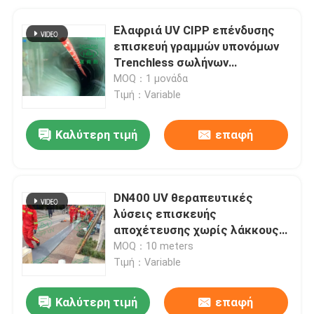
Ελαφριά UV CIPP επένδυσης
επισκευή γραμμών υπονόμων
Trenchless σωλήνων
κατασκευαστών δημοτική
MOQ：1 μονάδα
Τιμή：Variable
Καλύτερη τιμή
επαφή
DN400 UV θεραπευτικές
λύσεις επισκευής
αποχέτευσης χωρίς λάκκους
με μακρά διάρκεια ζωής
MOQ：10 meters
Τιμή：Variable
Καλύτερη τιμή
επαφή