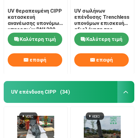
UV θεραπευμένη CIPP
UV σωλήνων
κατασκευή
επένδυσης Trenchless
ανανέωσης υπονόμων
υπονόμων επισκευής
υπηρεσιών DN1200
αξιολόγηση της
θεραπεύω--θέση-
συντήρησης
Καλύτερη τιμή
Καλύτερη τιμή
σωλήνων
σωληνώσεων
υπηρεσιών δημοτική
επαφή
επαφή
UV επένδυση CIPP
(34)