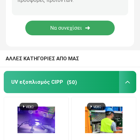
υποβολή
Κατάρτιση τεχνολογίας Trenchless
Συσκευαστής σωλήνων
Καθαρίζοντας ακροφύσιο προβολών ύδατος
ΑΛΛΕΣ ΚΑΤΗΓΟΡΙΕΣ ΑΠΟ ΜΑΣ
Ενοίκιο εξοπλισμού Trenchless
UV εξοπλισμός CIPP
(50)
Πυροβολητέος πλέκτης σωλήνων
Αντλίες αποχέτευσης