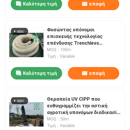
Καλύτερη τιμή
επαφή
Φυσώντας υπόνομοι
επισκευής τεχνολογίας
επένδυσης Trenchless
εξοπλισμού μανικών UV CIPP
MOQ：100m
Τιμή：Variable
Καλύτερη τιμή
επαφή
Θεραπεία UV CIPP που
ευθυγραμμίζει την αστική
αγροτική υπονόμων διαδικασία
επένδυσης σωλήνων σωλήνων
MOQ：50m
θεραπευμένη επισκευή σε ισχύ
Τιμή：Variable