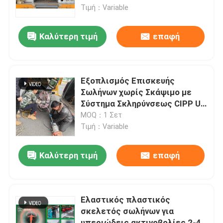
Trenchless
Τιμή：Variable
Γύρος εργοστασίων
Καλύτερη τιμή
επαφή
Ποιοτικός έλεγχος
Εξοπλισμός Επισκευής
Μας ελάτε σε επαφή με
Σωλήνων χωρίς Σκάψιμο με
Σύστημα Σκληρύνσεως CIPP UV
LED με Ράβδο Ώθησης
MOQ：1 Σετ
Ειδήσεις
Τιμή：Variable
Ζητήστε ένα απόσπασμα
Καλύτερη τιμή
επαφή
UV εξοπλισμός CIPP
Ελαστικός πλαστικός
σκελετός σωλήνων για
UV θεραπευμένο CIPP
υπεριώδεις ακτινοβολίες 2-4