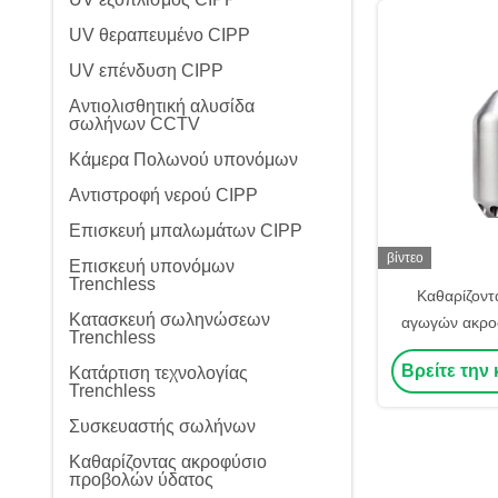
UV θεραπευμένο CIPP
UV επένδυση CIPP
Αντιολισθητική αλυσίδα
σωλήνων CCTV
Κάμερα Πολωνού υπονόμων
Αντιστροφή νερού CIPP
Επισκευή μπαλωμάτων CIPP
βίντεο
Επισκευή υπονόμων
Trenchless
Καθαρίζοντ
Κατασκευή σωληνώσεων
αγωγών ακρο
Trenchless
προβολών ύ
Βρείτε την 
Κατάρτιση τεχνολογίας
αναβλύζει
Trenchless
σωλήνωσ
Συσκευαστής σωλήνων
Καθαρίζοντας ακροφύσιο
προβολών ύδατος