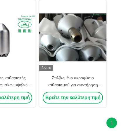
βίντεο
ας καθαριστής
Στιλβωμένο ακροφύσιο
φυσίων υψηλών
καθαρισμού για συντήρηση
δατος για που
υπονόμων που οδηγείται από
καλύτερη τιμή
Βρείτε την καλύτερη τιμή
 την υπόγεια
νερό υψηλής πίεσης
η φορτηγών
1