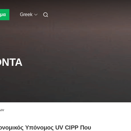
μα
Greek
ΌΝΤΑ
ων
ονομικός Υπόνομος UV CIPP Που