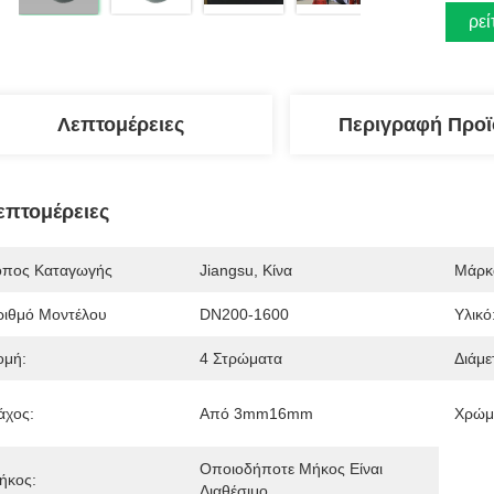
Βρεί
Λεπτομέρειες
Περιγραφή Προϊ
επτομέρειες
όπος Καταγωγής
Jiangsu, Κίνα
Μάρκ
ριθμό Μοντέλου
DN200-1600
Υλικό
ομή:
4 Στρώματα
Διάμε
άχος:
Από 3mm16mm
Χρώμ
Οποιοδήποτε Μήκος Είναι 
ήκος:
Διαθέσιμο