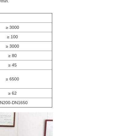
/min.
≥ 3000
≥ 100
≥ 3000
≥ 80
≥ 45
≥ 6500
≥ 62
N200-DN1650