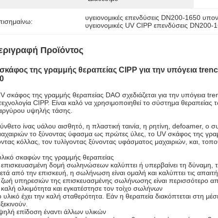
υγειονομικές επενδύσεις DN200-1650 υπο
πισημαίνω:
υγειονομικές UV CIPP επενδύσεις DN200
εριγραφή Προϊόντος
σκάφος της γραμμής θεραπείας CIPP για την υπόγεια tr
0
UV σκάφος της γραμμής θεραπείας DAO σχεδιάζεται για την υπόγεια 
τεχνολογία CIPP. Είναι καλό να χρησιμοποιηθεί το σύστημα θεραπεία
αργύρου υψηλής τάσης.
ύνθετο ίνας υάλου αισθητό, η πλαστική ταινία, η ρητίνη, defoamer, ο
μαχαιριών το ξύνοντας ύφασμα ως πρώτες ύλες, το UV σκάφος της γρα
ντας κόλλας, τον τυλίγοντας ξύνοντας υφάσματος μαχαιριών, και, τοπο
υλικό σκαφών της γραμμής θεραπείας
 επισκευασμένη δομή σωληνώσεων καλύπτει ή υπερβαίνει τη δύναμη, τ
ετά από την επισκευή, η σωλήνωση είναι ομαλή και καλύπτει τις απαιτή
 ζωή υπηρεσιών της επισκευασμένης σωλήνωσης είναι περισσότερο απ
 καλή ολκιμότητα και εγκατέστησε τον τοίχο σωλήνων
ο υλικό έχει την καλή σταθερότητα. Εάν η θεραπεία διακόπτεται στη μέσ
ξεκινούν.
ψηλή επίδοση έναντι άλλων υλικών