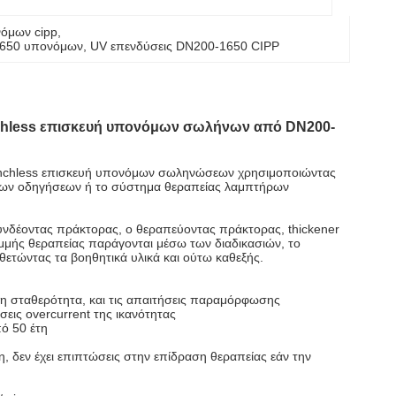
νόμων cipp
, 
-1650 υπονόμων
, 
UV επενδύσεις DN200-1650 CIPP
enchless επισκευή υπονόμων σωλήνων από DN200-
trenchless επισκευή υπονόμων σωληνώσεων χρησιμοποιώντας
ς των οδηγήσεων ή το σύστημα θεραπείας λαμπτήρων
 συνδέοντας πράκτορας, ο θεραπεύοντας πράκτορας, thickener
μμής θεραπείας παράγονται μέσω των διαδικασιών, το
θετώντας τα βοηθητικά υλικά και ούτω καθεξής.
η σταθερότητα, και τις απαιτήσεις παραμόρφωσης
σεις overcurrent της ικανότητας
ό 50 έτη
η, δεν έχει επιπτώσεις στην επίδραση θεραπείας εάν την