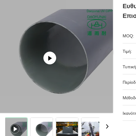
Ευθυ
Επι
MOQ:
Τιμή:
Τυπική
Περίο
Μέθοδ
Ικανότ