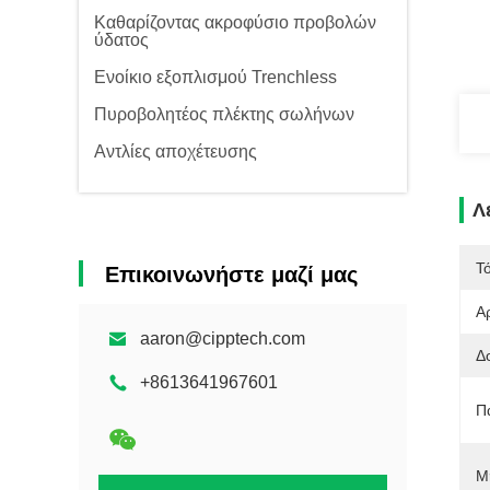
Καθαρίζοντας ακροφύσιο προβολών
ύδατος
Ενοίκιο εξοπλισμού Trenchless
Πυροβολητέος πλέκτης σωλήνων
Αντλίες αποχέτευσης
Λ
Τ
Επικοινωνήστε μαζί μας
Α
aaron@cipptech.com
Δ
+8613641967601
Π
Μ