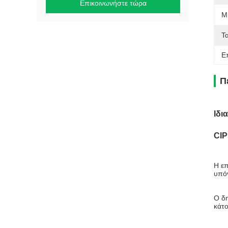
Επικοινωνήστε τώρα
Μ
Τ
Ε
Π
Ιδι
CIP
Η επ
υπόγ
Ο δη
κάτο