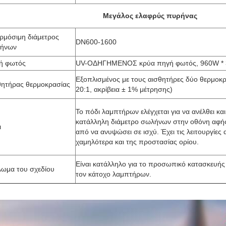
Μεγάλος ελαφρύς πυρήνας
ρμόσιμη διάμετρος
DN600-1600
ήνων
ή φωτός
UV-ΟΔΗΓΗΜΕΝΟΣ κρύα πηγή φωτός, 960W * 
Εξοπλισμένος με τους αισθητήρες δύο θερμοκρ
θητήρας θερμοκρασίας
20:1, ακρίβεια ± 1% μέτρησης)
Το πόδι λαμπτήρων ελέγχεται για να ανέλθει κα
κατάλληλη διάμετρο σωλήνων στην οθόνη αφής
ι
από να ανυψώσει σε ισχύ. Έχει τις λειτουργίες 
χαμηλότερα και της προστασίας ορίου.
Είναι κατάλληλο για το προσωπικό κατασκευής
λωμα του σχεδίου
τον κάτοχο λαμπτήρων.