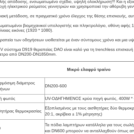
ής απόδοσης, ενσωματωμένο σχέδιο, υψηλή ολοκλήρωση!!! Και η εξοικο
χή ηλεκτρικού ρεύματος γεννητριών και χρησιμοποιεί την αθόρυβη γεν
ακή μετάδοση, σε πραγματικό χρόνο έλεγχος της θέσης επισκευής, α
ματωμένοι βιομηχανικοί υπολογιστής και πληκτρολόγιο, οθόνη αφής 15
ίνειας εικόνες (1920 * 1080).
ραπεία των οδηγήσεων υιοθετείται με έναν σύντομους χρόνο και μια υ
V σύστημα D919 θεραπείας DAO είναι καλό για τη trenchless επισκε
μετρο από DN200-DN1850mm.
Μικρό ελαφρύ τραίνο
ρμόσιμη διάμετρος
DN200-600
ήνων
ή φωτός
UV-ΟΔΗΓΗΜΕΝΟΣ κρύα πηγή φωτός, 400W * 6
Εξοπλισμένος με τους αισθητήρες δύο θερμοκρ
θητήρας θερμοκρασίας
20:1, ακρίβεια ± 1% μέτρησης)
Τα πόδια λαμπτήρων κατάλληλα για τους σωλ
ι
και DN600 μπορούν να ανταλλαχθούν όπως απ