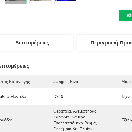
Βρεί
Λεπτομέρειες
Περιγραφή Προϊ
επτομέρειες
όπος Καταγωγής
Jiangsu, Κίνα
Μάρκ
ριθμό Μοντέλου
D919
Τεχνο
Θεραπεία, Ανεμιστήρας, 
Καλώδιο, Κάμερα, 
ονάδα:
Εξέλι
Εναλλασσόμενο Ρεύμα, 
Γεννήτρια Και Πλαίσια