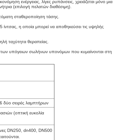
νόμηση ενέργειας, λίγες ρυπάνσεις, χρειάζεται μόνο μια
νήτρια (επιλογή πελατών διαθέσιμη).
υτόματη σταθεροποίηση τάσης.
 ίντσας, η οποία μπορεί να αποθηκεύσει τις υψηλής
ψηλή ταχύτητα θεραπείας.
υή των υπόγειων σωλήνων υπονόμων που κυμαίνονται στη
 δύο σειρές λαμπτήρων
ασιών (οπτική ευκολία
ήνες DN250, dn400, DN500
αιτούνται.