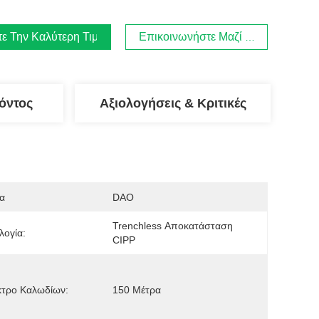
τε Την Καλύτερη Τιμή
Επικοινωνήστε Μαζί Μας
όντος
Αξιολογήσεις & Κριτικές
α
DAO
Trenchless Αποκατάσταση 
λογία:
CIPP
κτρο Καλωδίων:
150 Μέτρα