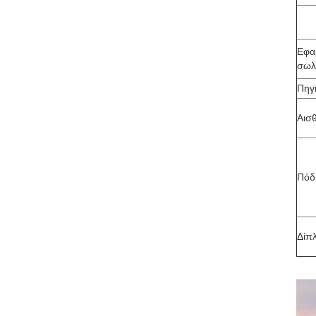
Εφα
σωλ
Πηγ
Αισ
Πόδ
Δίπ