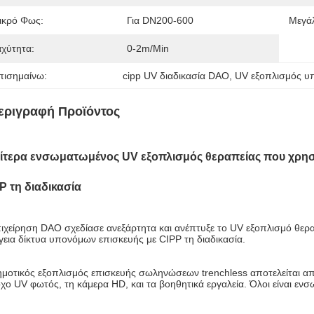
ικρό Φως:
Για DN200-600
Μεγά
αχύτητα:
0-2m/min
πισημαίνω:
cipp UV διαδικασία DAO
, 
UV εξοπλισμός υ
εριγραφή Προϊόντος
αίτερα ενσωματωμένος UV εξοπλισμός θεραπείας που χρησ
P τη διαδικασία
ιχείρηση DAO σχεδίασε ανεξάρτητα και ανέπτυξε το UV εξοπλισμό θεραπ
εια δίκτυα υπονόμων επισκευής με CIPP τη διαδικασία.
μοτικός εξοπλισμός επισκευής σωληνώσεων trenchless αποτελείται απ
χο UV φωτός, τη κάμερα HD, και τα βοηθητικά εργαλεία. Όλοι είναι ενσ