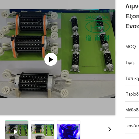
Λιμν
Εξο
Ενσω
MOQ:
Τιμή:
Τυπική
Περίο
Μέθοδ
Ικανότ