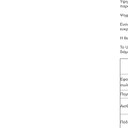
Υψηλ
παρο
Ψηφι
Ενσω
ευκρ
Η θε
Το U
διά
Εφα
σωλ
Πηγ
Αισ
Πόδ