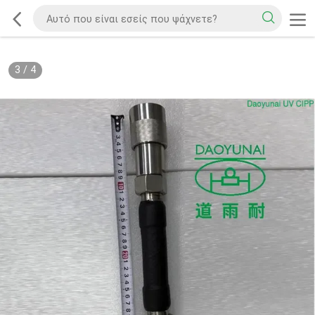
3
/
4