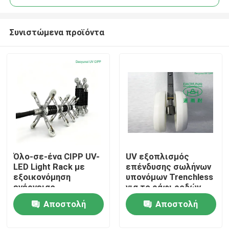
Συνιστώμενα προϊόντα
Όλο-σε-ένα CIPP UV-
UV εξοπλισμός
Σπίτι
LED Light Rack με
επένδυσης σωλήνων
εξοικονόμηση
υπονόμων Trenchless
ενέργειας
για το ράφι ροδών
Προϊόντα
τεχνολογία UV-LED,
προβολέων πώλησης
Αποστολή
Αποστολή
έξυπνος έλεγχος
θερμοκρασίας και
ερώτησης
ερώτησης
Περίπου εμείς
διπλή ευελιξία για