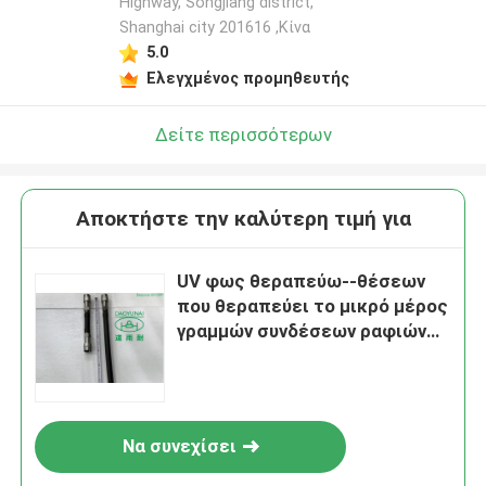
Highway, Songjiang district,
Shanghai city 201616 ,Κίνα
Αφήστε ένα μήνυμα
5.0
We bellen je snel terug!
Ελεγχμένος προμηθευτής
Δείτε περισσότερων
Αποκτήστε την καλύτερη τιμή για
UV φως θεραπεύω--θέσεων
που θεραπεύει το μικρό μέρος
γραμμών συνδέσεων ραφιών
λαμπτήρων προβολέων
μηχανών εξοπλισμού
υποβολή
Να συνεχίσει