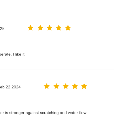
025
ate. I like it.
eb 22.2024
yer is stronger against scratching and water flow.