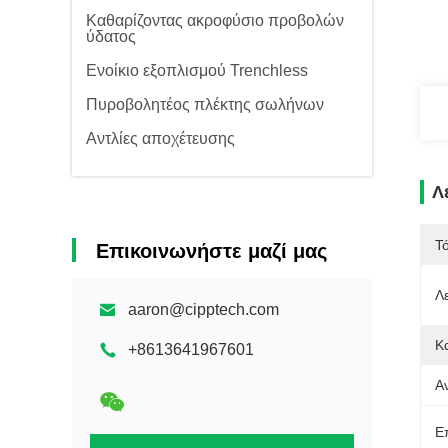
Καθαρίζοντας ακροφύσιο προβολών
ύδατος
Ενοίκιο εξοπλισμού Trenchless
Πυροβολητέος πλέκτης σωλήνων
Αντλίες αποχέτευσης
Λ
Τ
Επικοινωνήστε μαζί μας
Λε
aaron@cipptech.com
Κ
+8613641967601
Α
Ε