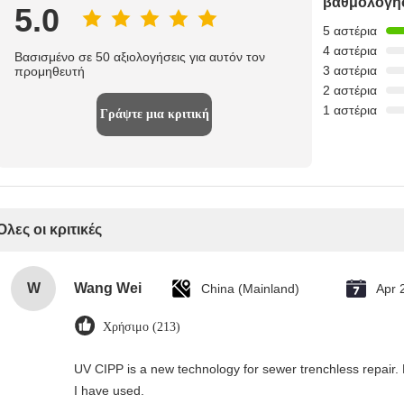
βαθμολόγη
5.0
5 αστέρια
4 αστέρια
Βασισμένο σε 50 αξιολογήσεις για αυτόν τον
3 αστέρια
προμηθευτή
2 αστέρια
1 αστέρια
Γράψτε μια κριτική
Όλες οι κριτικές
W
Wang Wei
China (Mainland)
Apr 
Χρήσιμο (213)
UV CIPP is a new technology for sewer trenchless repair.
I have used.