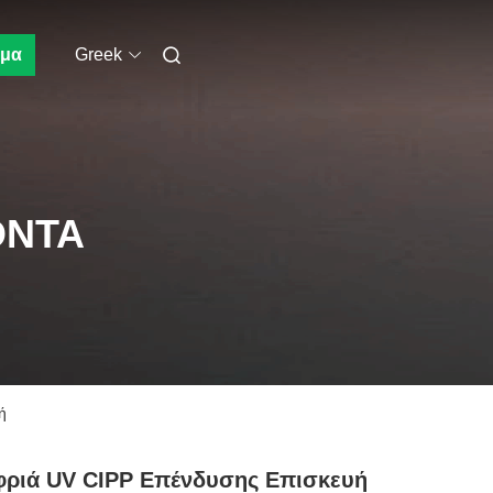
μα
Greek
ΌΝΤΑ
ή
φριά UV CIPP Επένδυσης Επισκευή