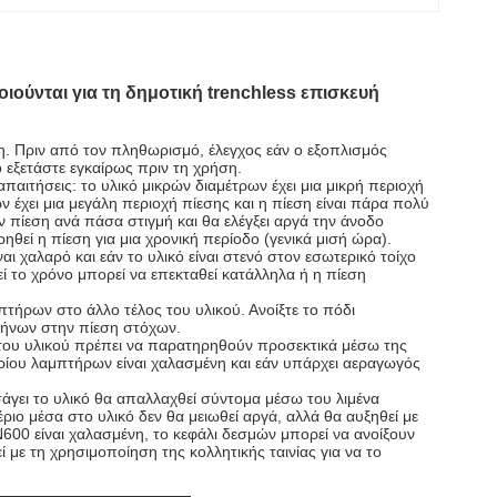
ύνται για τη δημοτική trenchless επισκευή
. Πριν από τον πληθωρισμό, έλεγχος εάν ο εξοπλισμός
 εξετάστε εγκαίρως πριν τη χρήση.
παιτήσεις: το υλικό μικρών διαμέτρων έχει μια μικρή περιοχή
ν έχει μια μεγάλη περιοχή πίεσης και η πίεση είναι πάρα πολύ
ν πίεση ανά πάσα στιγμή και θα ελέγξει αργά την άνοδο
ηθεί η πίεση για μια χρονική περίοδο (γενικά μισή ώρα).
αι χαλαρό και εάν το υλικό είναι στενό στον εσωτερικό τοίχο
εί το χρόνο μπορεί να επεκταθεί κατάλληλα ή η πίεση
πτήρων στο άλλο τέλος του υλικού. Ανοίξτε το πόδι
ήνων στην πίεση στόχων.
οι του υλικού πρέπει να παρατηρηθούν προσεκτικά μέσω της
ρίου λαμπτήρων είναι χαλασμένη και εάν υπάρχει αεραγωγός
σάγει το υλικό θα απαλλαχθεί σύντομα μέσω του λιμένα
ριο μέσα στο υλικό δεν θα μειωθεί αργά, αλλά θα αυξηθεί με
00 είναι χαλασμένη, το κεφάλι δεσμών μπορεί να ανοίξουν
ί με τη χρησιμοποίηση της κολλητικής ταινίας για να το