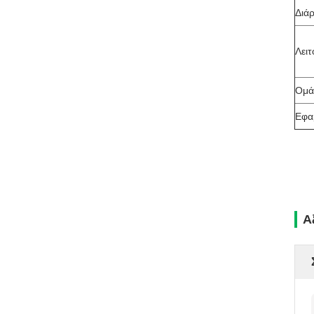
Διάρ
Λει
Ομά
Εφα
Α