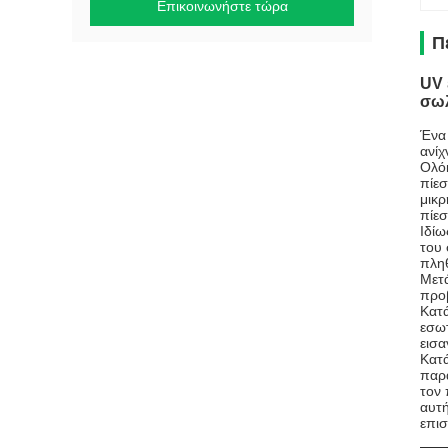
Επικοινωνήστε τώρα
Π
UV 
σω
Ένα 
ανίχ
Ολόκ
πίεσ
μικρ
πίεσ
Ιδίω
του 
πληθ
Μετά
προ
Κατά
εσωτ
εισα
Κατά
παρα
τον 
αυτή
επισ