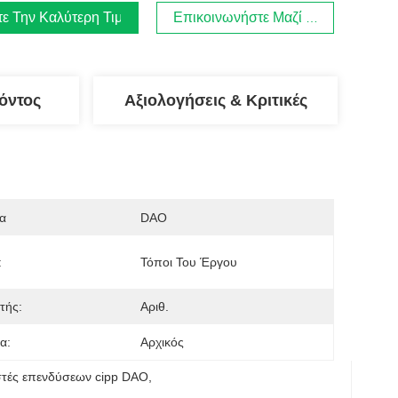
τε Την Καλύτερη Τιμή
Επικοινωνήστε Μαζί Μας
όντος
Αξιολογήσεις & Κριτικές
α
DAO
:
Τόποι Του Έργου
τής:
Αριθ.
α:
Αρχικός
τές επενδύσεων cipp DAO
, 