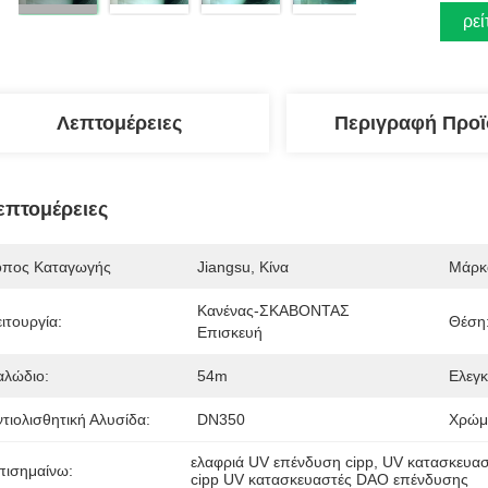
Βρεί
Λεπτομέρειες
Περιγραφή Προϊ
επτομέρειες
όπος Καταγωγής
Jiangsu, Κίνα
Μάρκ
Κανένας-ΣΚΑΒΟΝΤΑΣ 
ιτουργία:
Θέση
Επισκευή
αλώδιο:
54m
Ελεγκ
ντιολισθητική Αλυσίδα:
DN350
Χρώμ
ελαφριά UV επένδυση cipp
, 
UV κατασκευασ
πισημαίνω:
cipp UV κατασκευαστές DAO επένδυσης