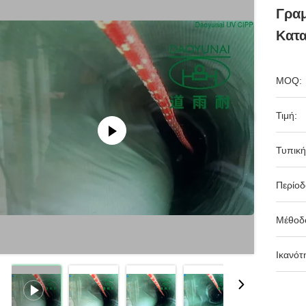
Γρα
Κατ
MOQ:
Τιμή:
Τυπική
Περίο
Μέθοδ
Ικανότ