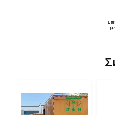
Ετι
Tre
Σ