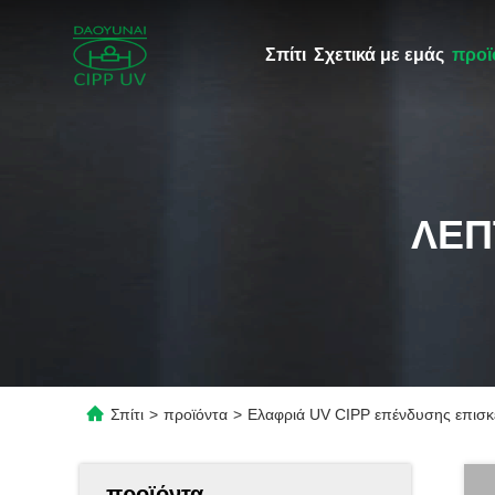
Σπίτι
Σχετικά με εμάς
προϊ
ΛΕΠ
Σπίτι
>
προϊόντα
>
Ελαφριά UV CIPP επένδυσης επισ
προϊόντα