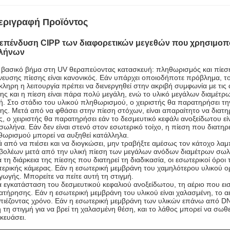
εριγραφή Προϊόντος
επένδυση CIPP των διαφορετικών μεγεθών που χρησιμοποιο
λήνων
βασικό βήμα στη UV θεραπεύοντας κατασκευή: πληθωρισμός και πίεση
νευσης πίεσης είναι κανονικός. Εάν υπάρχει οποιοδήποτε πρόβλημα, το
ληρη η λειτουργία πρέπει να διενεργηθεί στην ακριβή συμφωνία με τις α
ης και η πίεση είναι πάρα πολύ μεγάλη, ενώ το υλικό μεγάλων διαμέτρω
ή. Στο στάδιο του υλικού πληθωρισμού, ο χειριστής θα παρατηρήσει τη
ης. Μετά από να φθάσει στην πίεση στόχων, είναι απαραίτητο να διατηρ
ς, ο χειριστής θα παρατηρήσει εάν το δεσμευτικό κεφάλι ανοξείδωτου είν
σωλήνα. Εάν δεν είναι στενό στον εσωτερικό τοίχο, η πίεση που διατηρ
ωρισμού μπορεί να αυξηθεί κατάλληλα.
 από να πιέσει και να διογκώσει, μην τραβήξτε αμέσως τον κάτοχο λαμ
βολέων μετά από την υλική πίεση των μεγάλων ανόδων διαμέτρων σωλ
 τη διάρκεια της πίεσης που διατηρεί τη διαδικασία, οι εσωτερικοί όρ
ερικής κάμερας. Εάν η εσωτερική μεμβράνη του χαμηλότερου υλικού ο
γωγής. Μπορείτε να πείτε αυτή τη στιγμή.
 εγκατάσταση του δεσμευτικού κεφαλιού ανοξείδωτου, τη αέριο που ει
τήρησης. Εάν η εσωτερική μεμβράνη του υλικού είναι χαλασμένη, το αέ
πιέζοντας χρόνο. Εάν η εσωτερική μεμβράνη των υλικών επάνω από DN6
 τη στιγμή για να βρεί τη χαλασμένη θέση, και το λάθος μπορεί να σωθε
κευάσει.