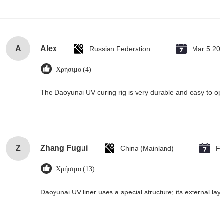
A
Alex
Russian Federation
Mar 5.2
Χρήσιμο (4)
The Daoyunai UV curing rig is very durable and easy to oper
Z
Zhang Fugui
China (Mainland)
F
Χρήσιμο (13)
Daoyunai UV liner uses a special structure; its external la