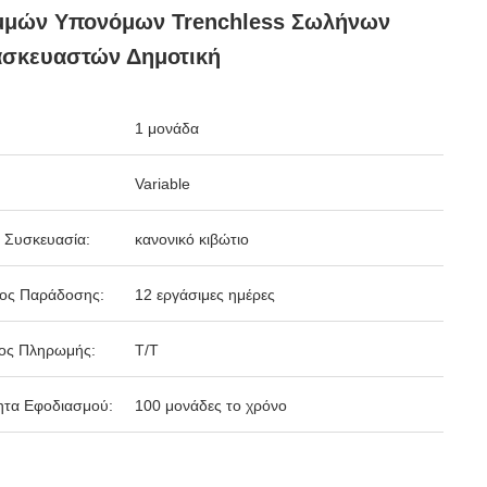
μμών Υπονόμων Trenchless Σωλήνων
ασκευαστών Δημοτική
1 μονάδα
Variable
 Συσκευασία:
κανονικό κιβώτιο
δος Παράδοσης:
12 εργάσιμες ημέρες
ος Πληρωμής:
T/T
ητα Εφοδιασμού:
100 μονάδες το χρόνο