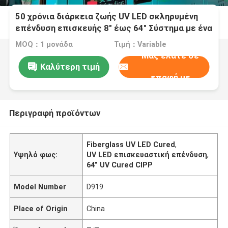
50 χρόνια διάρκεια ζωής UV LED σκληρυμένη
επένδυση επισκευής 8" έως 64" Σύστημα με ένα
έτος εγγύηση
MOQ：1 μονάδα
Τιμή：Variable
Μας ελάτε σε
Καλύτερη τιμή
επαφή με
Περιγραφή προϊόντων
Fiberglass UV LED Cured
,
Υψηλό φως:
UV LED επισκευαστική επένδυση
,
64” UV Cured CIPP
Model Number
D919
Place of Origin
China