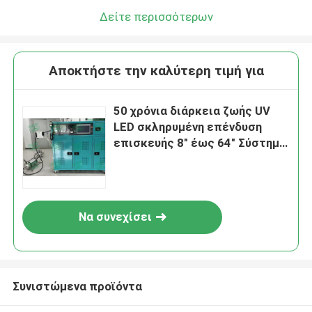
We bellen je snel terug!
Δείτε περισσότερων
Αποκτήστε την καλύτερη τιμή για
50 χρόνια διάρκεια ζωής UV
LED σκληρυμένη επένδυση
επισκευής 8" έως 64" Σύστημα
με ένα έτος εγγύηση
Να συνεχίσει
υποβολή
Συνιστώμενα προϊόντα