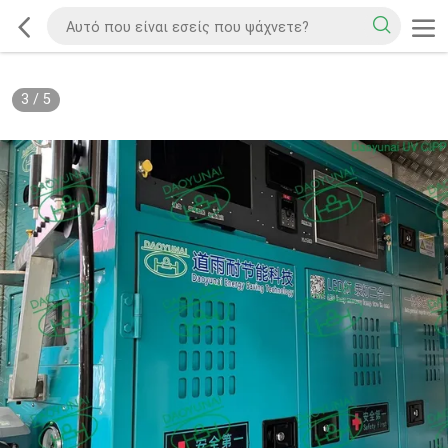
3
/
5