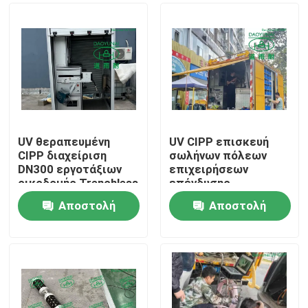
UV θεραπευμένη
UV CIPP επισκευή
CIPP διαχείριση
σωλήνων πόλεων
DN300 εργοτάξιων
επιχειρήσεων
οικοδομής Trenchless
επένδυσης
συστημάτων
θεραπεύω--θέση-
Αποστολή
Αποστολή
επένδυσης υπονόμων
σωλήνων χωρίς
Σπίτι
σκάψιμο
ερώτησης
ερώτησης
Προϊόντα
Περίπου εμείς