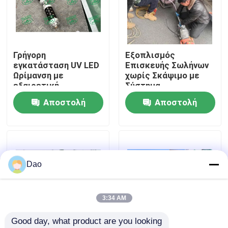
Γύρος εργοστασίων
Γρήγορη
Εξοπλισμός
Ποιοτικός έλεγχος
εγκατάσταση UV LED
Επισκευής Σωλήνων
Ωρίμανση με
χωρίς Σκάψιμο με
εξαιρετική
Σύστημα
Μας ελάτε σε επαφή με
ακεραιότητα NO-DIG
Σκληρύνσεως CIPP
Αποστολή
Αποστολή
Επισκευή
UV LED με Ράβδο
αποχέτευσης
Ώθησης
ερώτησης
ερώτησης
Ειδήσεις
Ζητήστε ένα απόσπασμα
Dao
UV εξοπλισμός CIPP
3:34 AM
Good day, what product are you looking 
UV θεραπευμένο CIPP