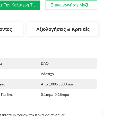
τε Την Καλύτερη Τιμή
Επικοινωνήστε Μαζί Μας
όντος
Αξιολογήσεις & Κριτικές
α
DAO
:
Λάστιχο
εια:
Από 1000-3000mm
 Για 5m:
0.1mpa-0.15mpa
πεκτάσιμη φουσκωτή πρίζα για σωλήνες
, 