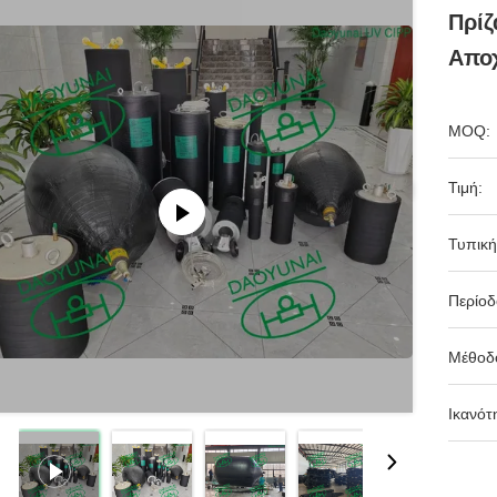
Πρίζ
Απο
MOQ:
Τιμή:
Τυπική
Περίο
Μέθοδ
Ικανότ