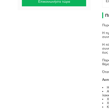
Ε
Επικοινωνήστε τώρα
Π
Πυρ
Η πρ
συντ
Η πί
συνη
έως 
Παρό
θέμα
Όταν
Λει
Η
Α
λακ
Χ
Χ
Κ