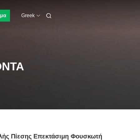
μα
Greek
ΌΝΤΑ
λής Πίεσης Επεκτάσιμη Φουσκωτή