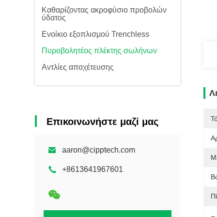
Καθαρίζοντας ακροφύσιο προβολών
ύδατος
Ενοίκιο εξοπλισμού Trenchless
Πυροβολητέος πλέκτης σωλήνων
Αντλίες αποχέτευσης
Λ
Τ
Επικοινωνήστε μαζί μας
Α
aaron@cipptech.com
Μ
+8613641967601
Β
Π