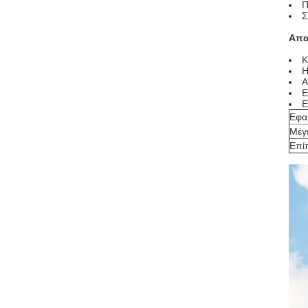
Π
Σ
Απα
Κ
Η
Α
Ε
Ε
Εφα
Μέγ
Επί