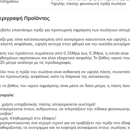
πισημαίνω:
Υψηλής πίεσης φουσκωτή πρίζα σωλήνα
εριγραφή Προϊόντος
οβόλο επεκτάσιμο πρίζο για προσωρινή σφράγιση των σωλήνων αποχέ
ίζα μας είναι κατασκευασμένη από εισαγόμενο καουτσούκ και υψηλής α
ελεστή ασφάλειας, υψηλή αντοχή στην φθορά και την ευελιξία,αντιγήρα
εση του προϊόντος κυμαίνεται από 0,15Mpa έως 0,3Mpa, η οποία είνα
θισμένων αερόσακων και είναι εξαιρετικά ασφαλής.Το βάθος νερού που
20 μέτρα ανάλογα με τις προδιαγραφές.
λο που η πρίζα του σωλήνα είναι ανθεκτική σε υψηλή πίεση, συνιστάτα
τα προσωπικής ασφάλειας κατά τη διάρκεια της κατασκευής.
 το βάθος του νερού σφράγισης είναι μέσα σε δέκα μέτρα, η πίεση λει
τουργία:
 χρήση υπερβολικής πίεσης απαγορεύεται αυστηρά!
παγορεύεται στους ανθρώπους να πλησιάζουν την πίδακα φούσκωσης ή 
κούβας!
ωρίς πληθωρισμό στο έδαφος!
ρησιμοποιώντας ένα ισχυρό σχοινί για να τραβήξετε την πρίζα στο έδα
αθαρίζοντας τα συντρίμμια και τα κοφτερά αντικείμενα στους σωλήνες 