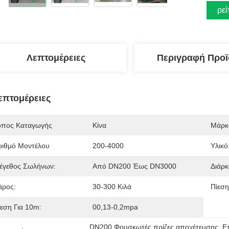
Βρεί
Λεπτομέρειες
Περιγραφή Προϊ
επτομέρειες
όπος Καταγωγής
Κίνα
Μάρκ
ριθμό Μοντέλου
200-4000
Υλικό
έγεθος Σωλήνων:
Από DN200 Έως DN3000
Διάρκ
άρος:
30-300 Κιλά
Πίεση
ίεση Για 10m:
00,13-0,2mpa
DN200 Φουσκωτές πρίζες αποχέτευσης
, 
Ε