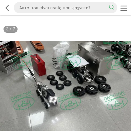
3
/
7