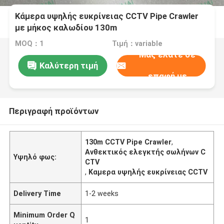
Κάμερα υψηλής ευκρίνειας CCTV Pipe Crawler
με μήκος καλωδίου 130m
MOQ：1
Τιμή：variable
Μας ελάτε σε
Καλύτερη τιμή
επαφή με
Περιγραφή προϊόντων
130m CCTV Pipe Crawler
,
Ανθεκτικός ελεγκτής σωλήνων C
Υψηλό φως:
CTV
,
Καμερα υψηλής ευκρίνειας CCTV
Delivery Time
1-2 weeks
Minimum Order Q
1