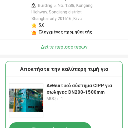
Building 5, No. 1288, Kungang
Highway, Songjiang district,
Αφήστε ένα μήνυμα
Shanghai city 201616 ,Κίνα
We bellen je snel terug!
5.0
Ελεγχμένος προμηθευτής
Δείτε περισσότερων
Αποκτήστε την καλύτερη τιμή για
Ανθεκτικό σύστημα CIPP για
σωλήνες DN200-1500mm
MOQ： 1
υποβολή