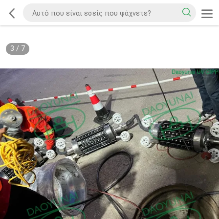
3
/
7