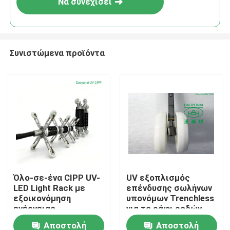
Να συνεχίσει
Συνιστώμενα προϊόντα
Σπίτι
Όλο-σε-ένα CIPP UV-
UV εξοπλισμός
LED Light Rack με
επένδυσης σωλήνων
Προϊόντα
εξοικονόμηση
υπονόμων Trenchless
ενέργειας
για το ράφι ροδών
τεχνολογία UV-LED,
προβολέων πώλησης
Αποστολή
Αποστολή
Περίπου εμείς
έξυπνος έλεγχος