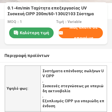
0.1-4m/min Ταχύτητα επεξεργασίας UV
Συσκευή CIPP 200m/60-130U2103 Σύστημα
λαμπτήρα υδραργύρου
MOQ：1
Τιμή：Variable
Μας ελάτε σε
Καλύτερη τιμή
επαφή με
Περιγραφή προϊόντων
Συστήματα επένδυσης σωλήνων U
V CIPP
,
Συσκευές στεγνώσεως με υπεριώ
Υψηλό φως:
δη ακτινοβολία
,
Εξοπλισμός CIPP για υπεριώδη επ
ένδυση