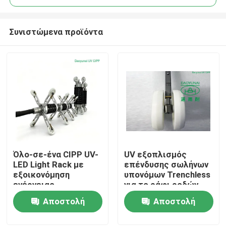
Συνιστώμενα προϊόντα
Όλο-σε-ένα CIPP UV-
UV εξοπλισμός
Σπίτι
LED Light Rack με
επένδυσης σωλήνων
εξοικονόμηση
υπονόμων Trenchless
ενέργειας
για το ράφι ροδών
Προϊόντα
τεχνολογία UV-LED,
προβολέων πώλησης
Αποστολή
Αποστολή
έξυπνος έλεγχος
θερμοκρασίας και
ερώτησης
ερώτησης
Περίπου εμείς
διπλή ευελιξία για