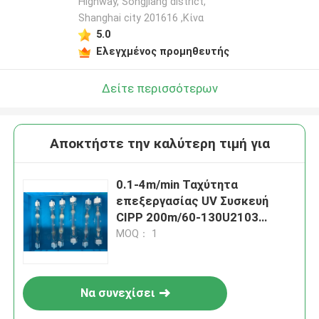
Highway, Songjiang district,
Shanghai city 201616 ,Κίνα
Αφήστε ένα μήνυμα
5.0
We bellen je snel terug!
Ελεγχμένος προμηθευτής
Δείτε περισσότερων
Αποκτήστε την καλύτερη τιμή για
0.1-4m/min Ταχύτητα
επεξεργασίας UV Συσκευή
CIPP 200m/60-130U2103
Σύστημα λαμπτήρα
MOQ： 1
υδραργύρου
υποβολή
Να συνεχίσει