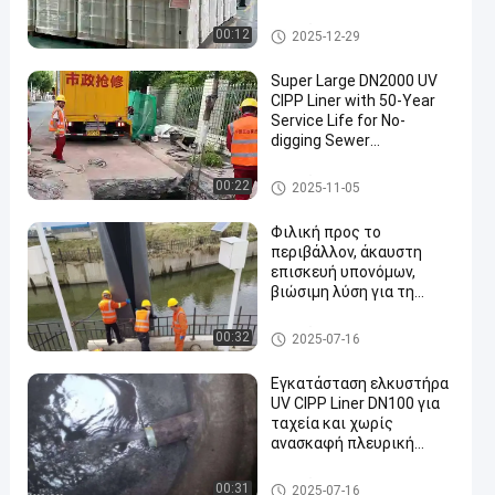
υαλοπλαστική
UV επένδυση CIPP
00:12
2025-12-29
Super Large DN2000 UV
CIPP Liner with 50-Year
Service Life for No-
digging Sewer
Rehabilitation
UV επένδυση CIPP
00:22
2025-11-05
Φιλική προς το
περιβάλλον, άκαυστη
επισκευή υπονόμων,
βιώσιμη λύση για τη
συντήρηση σωλήνων
UV επένδυση CIPP
00:32
2025-07-16
Εγκατάσταση ελκυστήρα
UV CIPP Liner DN100 για
ταχεία και χωρίς
ανασκαφή πλευρική
επισκευή
UV επένδυση CIPP
00:31
2025-07-16