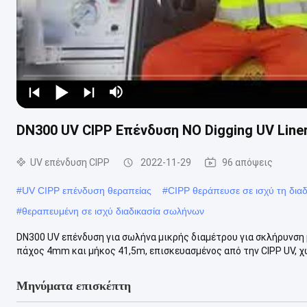
DN300 UV CIPP Επένδυση NO Digging UV Liner
UV επένδυση CIPP
2022-11-29
96 απόψεις
#
UV CIPP επένδυση θεραπείας
#
CIPP θεράπευσε σε ισχύ τη δι
#
θεραπευμένη σε ισχύ διαδικασία σωλήνων
DN300 UV επένδυση για σωλήνα μικρής διαμέτρου για σκλήρυνση 
πάχος 4mm και μήκος 41,5m, επισκευασμένος από την CIPP UV, χω
Μηνύματα επισκέπτη