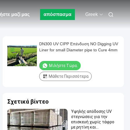
ήστε μαζί μας
απόσπασμα
Greek
DN300 UV CIPP Επένδυση NO Digging UV
Liner for small Diameter pipe to Cure 4mm
Μιλήστε Τώρα.
Μάθετε Περισσότερα
Σχετικά βίντεο
Υψηλής απόδοσης UV
στεγνώσεις για την
επισκευή χωρίς τάφρο
με ρητίνη και