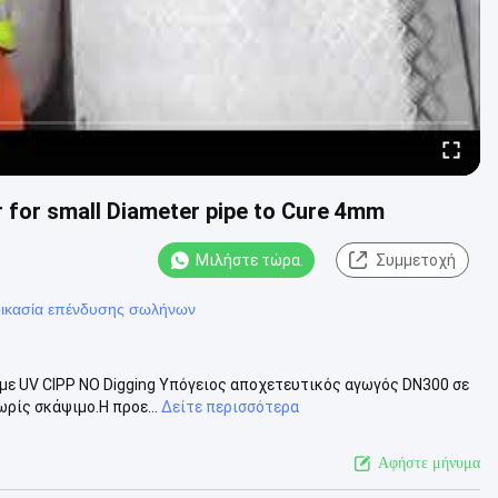
 for small Diameter pipe to Cure 4mm
Μιλήστε τώρα.
Συμμετοχή
αδικασία επένδυσης σωλήνων
με UV CIPP NO Digging Υπόγειος αποχετευτικός αγωγός DN300 σε
ρίς σκάψιμο.Η προε...
Δείτε περισσότερα
Αφήστε μήνυμα