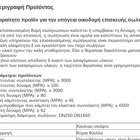
εριγραφή Προϊόντος
ραίτητο προϊόν για την υπόγεια οικοδομή επισκευής σ
 επισκευασμένη δομή σωληνώσεων καλύπτει ή υπερβαίνει τη δύναμη, τ
ετά από την επισκευή, η σωλήνωση είναι ομαλά και καλύπτουν τις απαι
 ζωή υπηρεσιών της επισκευασμένης σωλήνωσης είναι περισσότερο απ
καλή ολκιμότητα 4 και εγκατέστησε τον τοίχο σωλήνων
ο υλικό έχουν την καλή σταθερότητα. Εάν η θεραπεία διακόπτεται μεσοσ
ξεκινούν
ηλού κόστους απόδοση 6 έναντι των εισαγόμενων υλικών
ναντι των εισαγόμενων υλικών, η ταχύτητα θεραπείας είναι γρηγορότερα
άμετροι προϊόντων
πτοντας συντελεστής (MPA): ≥ 3000
πτοντας δύναμη (MPA): ≥ 100
τός συντελεστής (MPA): ≥ 3000
τή δύναμη (MPA): ≥ 80
ή κάμπτοντας αντίσταση (MPA): ≥ 45
υπρόθεσμο που κάμπτει τον ελαστικό συντελεστή (MPA): ≥ 6500
τή δύναμη (MPA): ≥ 62
ρμόσιμη διάμετρος σωλήνων: DN250-DN1650
ς
Κανένας-σκάψτε
ρμογή
Κύρια θύελλα
ος
Οποιοδήποτε μήκος είναι δυνατ