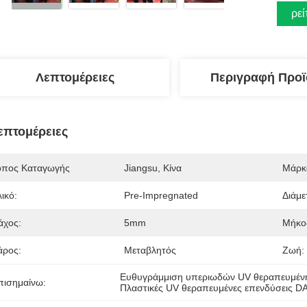
Βρεί
Λεπτομέρειες
Περιγραφή Προϊ
επτομέρειες
όπος Καταγωγής
Jiangsu, Κίνα
Μάρκ
ικό:
Pre-Impregnated
Διάμε
άχος:
5mm
Μήκο
άρος:
Μεταβλητός
Ζωή:
Ευθυγράμμιση υπεριωδών UV θεραπευμέ
πισημαίνω:
Πλαστικές UV θεραπευμένες επενδύσεις D