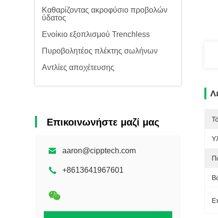
Καθαρίζοντας ακροφύσιο προβολών
ύδατος
Ενοίκιο εξοπλισμού Trenchless
Πυροβολητέος πλέκτης σωλήνων
Αντλίες αποχέτευσης
Λ
Τ
Επικοινωνήστε μαζί μας
Υλ
aaron@cipptech.com
Π
+8613641967601
Β
Ε