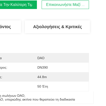
τε Την Καλύτερη Τιμή
Επικοινωνήστε Μαζί Μας
όντος
Αξιολογήσεις & Κριτικές
α
DAO
τρος:
DN390
ς:
44.8m
50 Έτη
νη σωλήνων DAO
, 
AO
, 
υπεριώδης ακτίνα που θεραπεύει τη διαδικασία