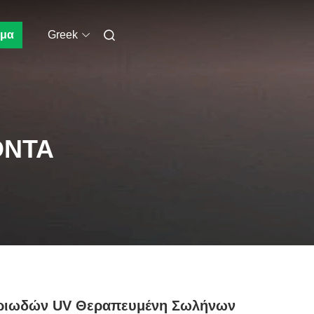
μα
Greek
ΌΝΤΑ
ριωδών UV Θεραπευμένη Σωλήνων