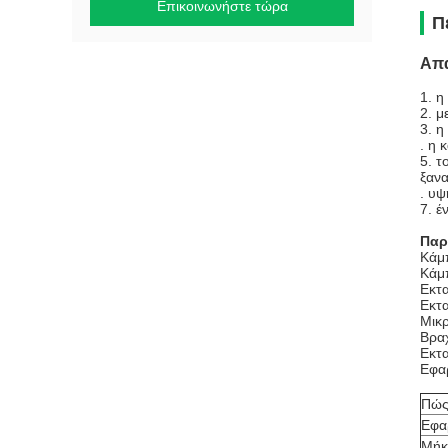
Επικοινωνήστε τώρα
Π
Απα
1.
η
2. μ
3. η
. η 
5. τ
ξανα
. υψ
7. έ
Παρ
Κάμ
Κάμ
Εκτα
Εκτα
Μικρ
Βραχ
Εκτα
Εφα
Πώ
Εφα
Μήκ