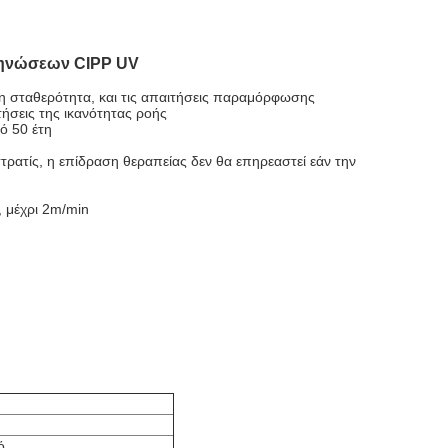
ωληνώσεων CIPP UV
η σταθερότητα, και τις απαιτήσεις παραμόρφωσης
τήσεις της ικανότητας ροής
ό 50 έτη
τρατίς, η επίδραση θεραπείας δεν θα επηρεαστεί εάν την
, μέχρι 2m/min
ό