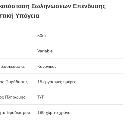
κατάσταση Σωληνώσεων Επένδυσης
τική Υπόγεια
50m
Variable
 Συσκευασία:
Κανονικός
δος Παράδοσης:
15 εργάσιμες ημέρες
ος Πληρωμής:
T/T
ητα Εφοδιασμού:
190 χλμ το χρόνο