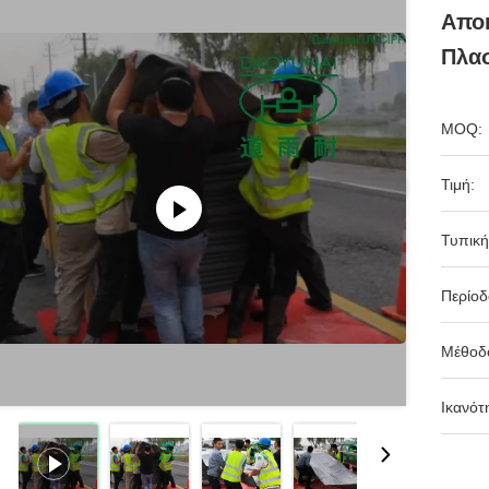
Απο
Πλασ
MOQ:
Τιμή:
Τυπική
Περίο
Μέθοδ
Ικανότ