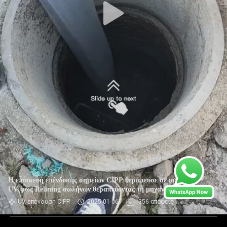
Η επισκευή επένδυσης σημείων CIPP θεράπευσε σε ισχύ το
UV φως Relining σωλήνων θεραπεύοντας τη μηχανή
UV επένδυση CIPP
2025-01-06
356 απόψεις